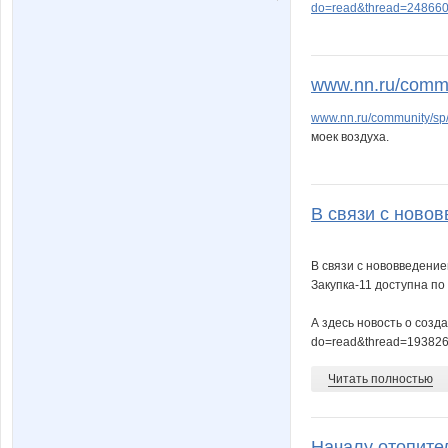
do=read&thread=248660
www.nn.ru/commun
www.nn.ru/community/sp
моек воздуха.
В связи с новов
В связи с нововведение
Закупка-11 доступна по
А здесь новость о созда
do=read&thread=193826
Читать полностью
Началу отопител