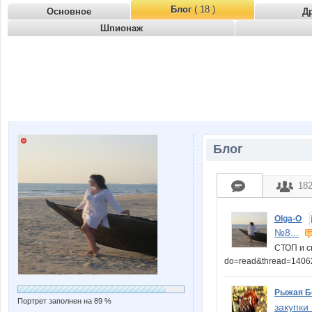
Блог
( 18 )
Основное
Д
Шпионаж
Блог
18
Olga-O
№8...
СТОП и св
do=read&thread=140
Рыжая Б
Портрет заполнен на 89 %
закупки 