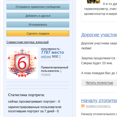
А я-то ду
Отправить приватное сообщение
термогигрометр, очис
ароматизатор в какую
Добавить в друзья
Игнорировать
Сделать подарок
Дорогие участник
Совместная покупка: взрослый
Дорогие участники заку
любви!
популярность:
7787 место
рейтинг
5032
?
Закупка продолжается. 
Сверка будет 20 янв.
Привилегированный
пользователь
6
А пока покидаю Вас до 1
уровня
Читать полностью
Статистика портрета:
Началу отопител
сейчас просматривают портрет - 0
комментировать
зарегистрированные пользователи
посетившие портрет за 7 дней - 0
Началу отопительного 