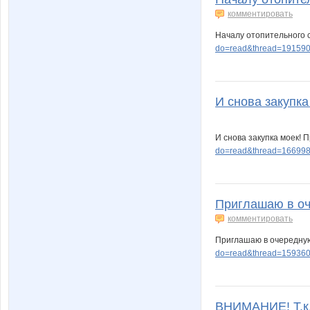
комментировать
Началу отопительного с
do=read&thread=191590
И снова закупка
И снова закупка моек! 
do=read&thread=166998
Приглашаю в оч
комментировать
Приглашаю в очередную
do=read&thread=159360
ВНИМАНИЕ! Т.к.